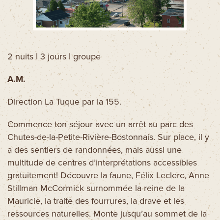
Découvrez aussi
Circuits moto
Forfaits spectacles
2 nuits | 3 jours | groupe
Cartes et brochures
Accueil de groupe
A.M.
La Tuque et ses régions
Direction La Tuque par la 155.
Ski La Tuque
Concours
Commence ton séjour avec un arrêt au parc des
Chutes-de-la-Petite-Rivière-Bostonnais. Sur place, il y
Infos pratiques
a des sentiers de randonnées, mais aussi une
Nous joindre
multitude de centres d’interprétations accessibles
gratuitement! Découvre la faune, Félix Leclerc, Anne
Stillman McCormick surnommée la reine de la
Mauricie, la traite des fourrures, la drave et les
ressources naturelles. Monte jusqu’au sommet de la