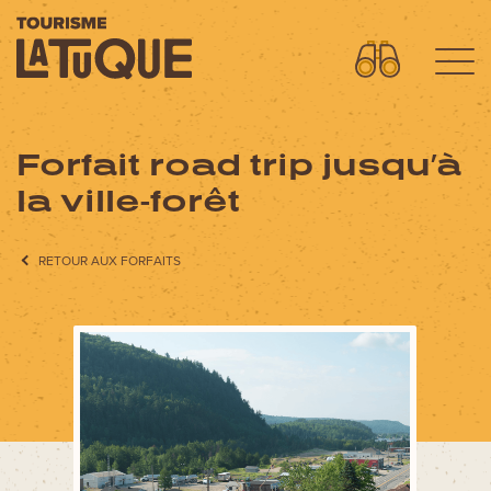
Forfait road trip jusqu’à
Menu
L'aventure commence ici
la ville-forêt
OÙ DORMIR?
RETOUR AUX FORFAITS
OÙ MANGER?
QUOI FAIRE?
AVENTURES
FORFAITS SPECTACLES
CIRCUITS MOTO