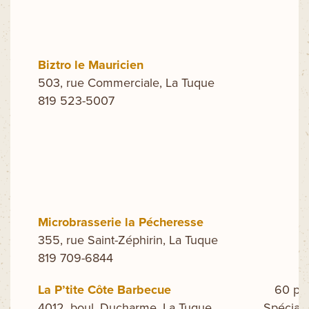
Biztro le Mauricien
503, rue Commerciale, La Tuque
819 523-5007
Microbrasserie la Pécheresse
355, rue Saint-Zéphirin, La Tuque
819 709-6844
La P’tite Côte Barbecue
60 pla
4012, boul. Ducharme, La Tuque
Spécial