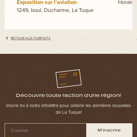
Exposition sur l’aviation
Horaire 
1249, boul. Ducharme, La Tuque
RETOUR AUX FORFAITS
Découvre toute l'action d'une région!
Inscris toi à notre infolettre pour obtenir les dernières nouvelles
de La Tuque!
M’inscrire