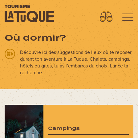
Où dormir?
Menu
L'aventure commence ici
Découvre ici des suggestions de lieux où te reposer
durant ton aventure à La Tuque. Chalets, campings,
hôtels ou gîtes, tu as l’embarras du choix. Lance ta
OÙ DORMIR?
recherche.
OÙ MANGER?
QUOI FAIRE?
AVENTURES
FORFAITS SPECTACLES
CIRCUITS MOTO
Campings