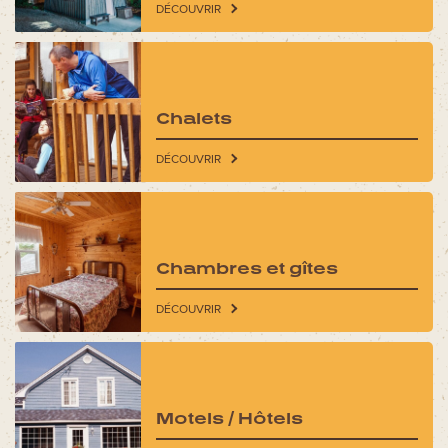
DÉCOUVRIR
Découvrez aussi
Circuits moto
Forfaits spectacles
Chalets
Cartes et brochures
Accueil de groupe
DÉCOUVRIR
La Tuque et ses régions
Ski La Tuque
Concours
Chambres et gîtes
Infos pratiques
Nous joindre
DÉCOUVRIR
Motels / Hôtels