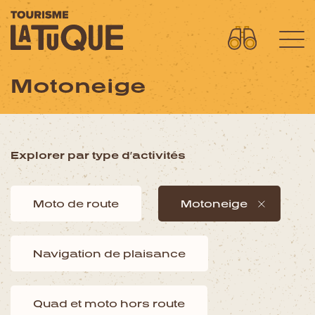
Motoneige
Menu
L'aventure commence ici
OÙ DORMIR?
Explorer par type d’activités
OÙ MANGER?
Moto de route
Motoneige
QUOI FAIRE?
AVENTURES
Navigation de plaisance
FORFAITS SPECTACLES
CIRCUITS MOTO
Quad et moto hors route