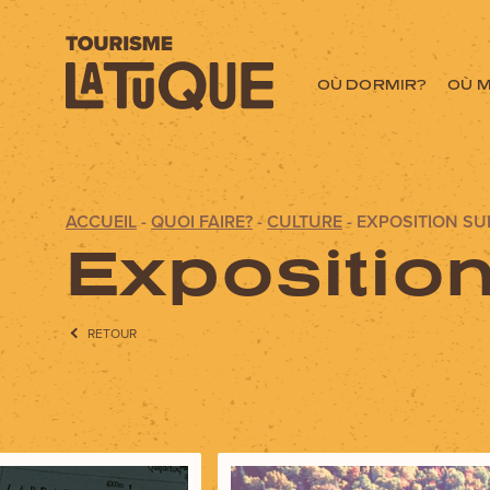
OÙ DORMIR?
OÙ 
ACCUEIL
-
QUOI FAIRE?
-
CULTURE
-
EXPOSITION SUR
Menu
Exposition 
L'aventure commen
RETOUR
OÙ DORMIR?
OÙ MANGER?