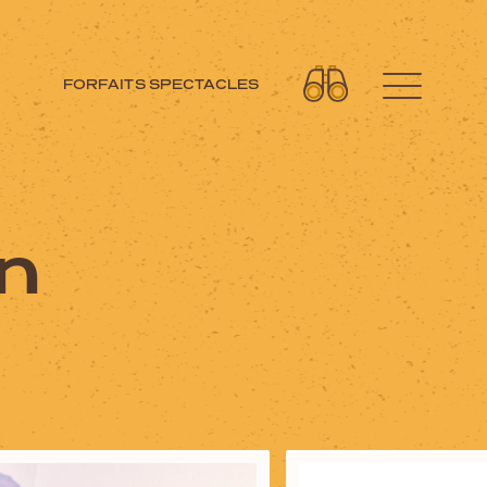
FORFAITS SPECTACLES
Découvrez aussi
on
Circuits moto
Forfaits spectacles
Cartes et brochures
Accueil de groupe
La Tuque et ses régions