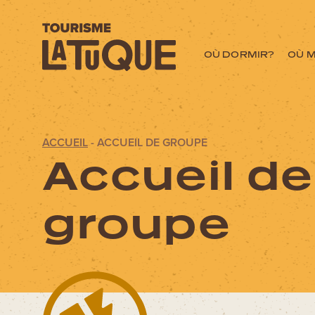
OÙ DORMIR?
OÙ 
ACCUEIL
-
ACCUEIL DE GROUPE
Menu
Accueil de
L'aventure commen
groupe
OÙ DORMIR?
OÙ MANGER?