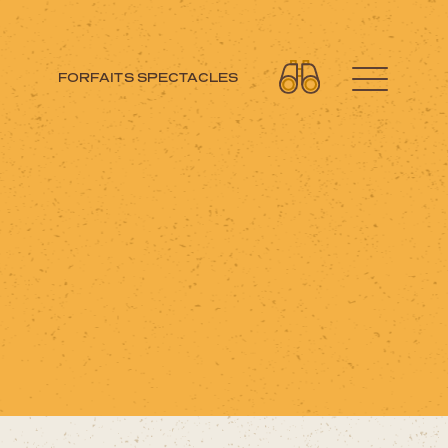
FORFAITS SPECTACLES
Découvrez aussi
Circuits moto
Forfaits spectacles
Cartes et brochures
Accueil de groupe
La Tuque et ses régions