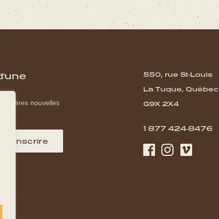
d'une
550, rue St-Louis
La Tuque, Québec
s dernières nouvelles
G9X 2X4
1 877 424-8476
M’inscrire