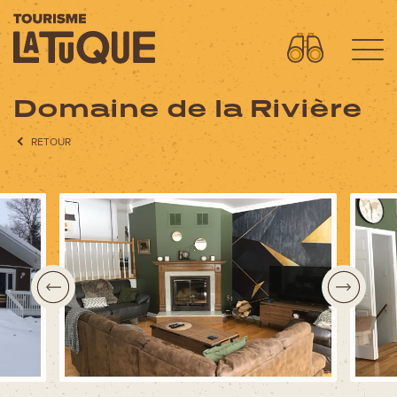
Domaine de la Rivière
Menu
RETOUR
L'aventure commence ici
OÙ DORMIR?
OÙ MANGER?
QUOI FAIRE?
AVENTURES
FORFAITS SPECTACLES
CIRCUITS MOTO