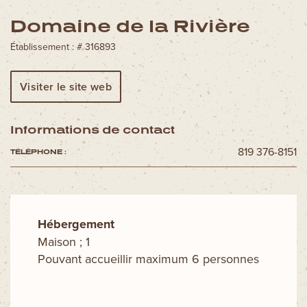
Découvrez aussi
Domaine de la Rivière
Circuits moto
Établissement : # 316893
Forfaits spectacles
Cartes et brochures
Visiter le site web
Accueil de groupe
La Tuque et ses régions
Informations de contact
Ski La Tuque
819 376-8151
TÉLÉPHONE :
Concours
Infos pratiques
Nous joindre
Hébergement
Maison ; 1
Pouvant accueillir maximum 6 personnes