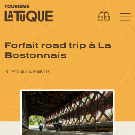
Forfait road trip à La
Menu
L'aventure commence ici
Bostonnais
OÙ DORMIR?
RETOUR AUX FORFAITS
OÙ MANGER?
QUOI FAIRE?
AVENTURES
FORFAITS SPECTACLES
CIRCUITS MOTO