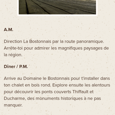
Découvrez aussi
Circuits moto
Forfaits spectacles
A.M.
Cartes et brochures
Accueil de groupe
Direction La Bostonnais par la route panoramique.
Arrête-toi pour admirer les magnifiques paysages de
La Tuque et ses régions
la région.
Ski La Tuque
Concours
Dîner / P.M.
Infos pratiques
Arrive au Domaine le Bostonnais pour t’installer dans
Nous joindre
ton chalet en bois rond. Explore ensuite les alentours
pour découvrir les ponts couverts Thiffault et
Ducharme, des monuments historiques à ne pas
manquer.