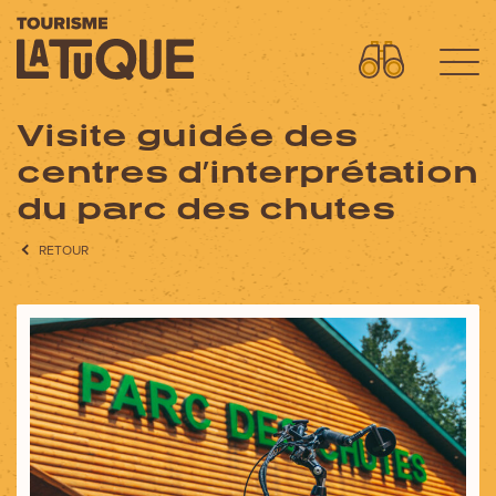
Visite guidée des
Menu
centres d’interprétation
L'aventure commence ici
du parc des chutes
OÙ DORMIR?
RETOUR
OÙ MANGER?
QUOI FAIRE?
AVENTURES
FORFAITS SPECTACLES
CIRCUITS MOTO