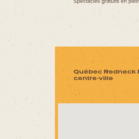
Spectacles gratuits en plein
Québec Redneck B
centre-ville