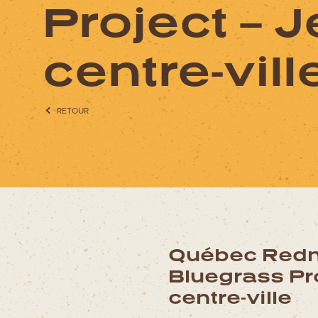
Project – 
QUOI FAIRE?
centre-vill
AVENTURES
RETOUR
CIRCUITS MOTO
Québec Red
Bluegrass Pro
centre-ville