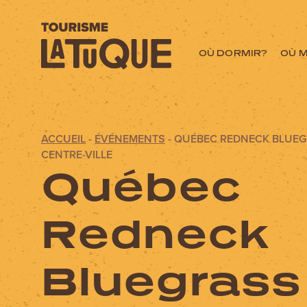
OÙ DORMIR?
OÙ 
ACCUEIL
-
ÉVÉNEMENTS
-
QUÉBEC REDNECK BLUEGR
Menu
CENTRE-VILLE
Québec
L'aventure commen
Redneck
OÙ DORMIR?
Bluegrass
OÙ MANGER?