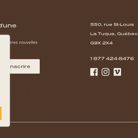
d'une
550, rue St-Louis
La Tuque, Québec
s dernières nouvelles
G9X 2X4
1 877 424-8476
M’inscrire