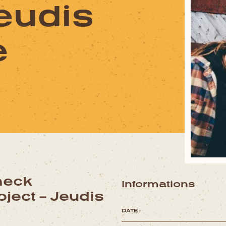
Jeudis
e
neck
Informations
ject – Jeudis
DATE :