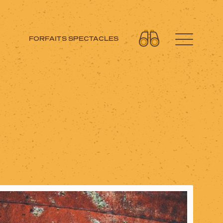
FORFAITS SPECTACLES
Découvrez aussi
Circuits moto
Forfaits spectacles
Cartes et brochures
Accueil de groupe
La Tuque et ses régions