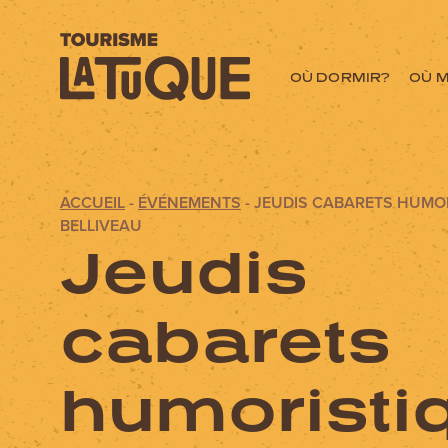
OÙ DORMIR?
OÙ 
ACCUEIL
-
ÉVÉNEMENTS
-
JEUDIS CABARETS HUMO
Menu
BELLIVEAU
Jeudis
L'aventure commen
cabarets
OÙ DORMIR?
humoristi
OÙ MANGER?