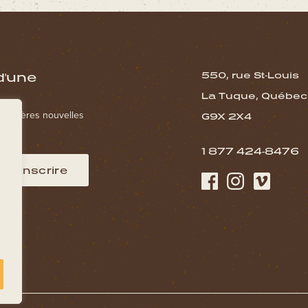
d'une
550, rue St-Louis
La Tuque, Québec
s dernières nouvelles
G9X 2X4
1 877 424-8476
M’inscrire