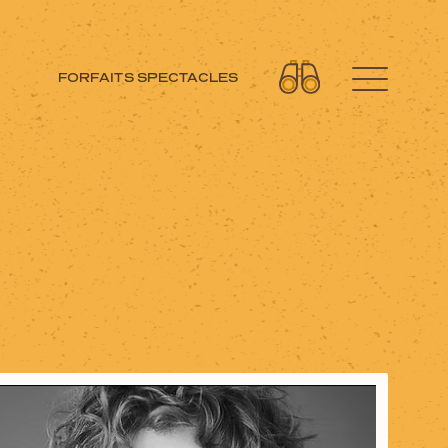
FORFAITS SPECTACLES
Découvrez aussi
Circuits moto
Forfaits spectacles
Cartes et brochures
Accueil de groupe
La Tuque et ses régions