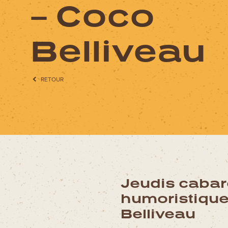
– Coco
QUOI FAIRE?
Belliveau
AVENTURES
RETOUR
CIRCUITS MOTO
Jeudis cabar
humoristique
Belliveau