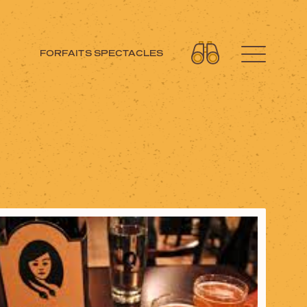
FORFAITS SPECTACLES
Découvrez aussi
Circuits moto
Forfaits spectacles
Cartes et brochures
Accueil de groupe
La Tuque et ses régions