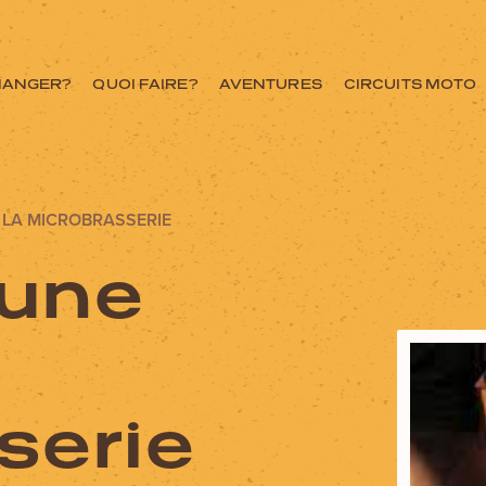
MANGER?
QUOI FAIRE?
AVENTURES
CIRCUITS MOTO
 LA MICROBRASSERIE
 une
ce ici
serie