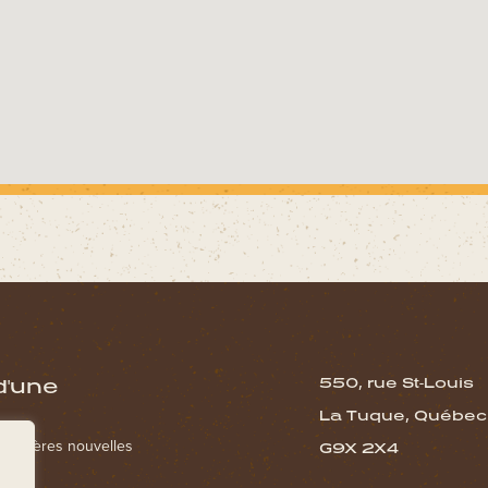
d'une
550, rue St-Louis
La Tuque, Québec
s dernières nouvelles
G9X 2X4