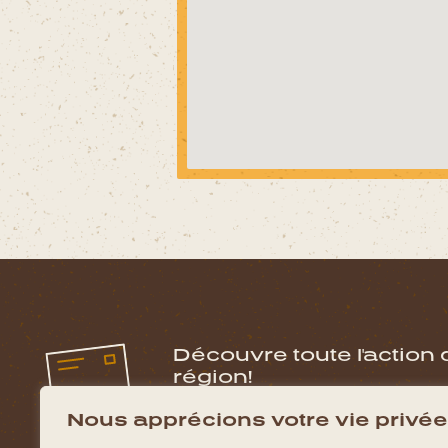
Découvre toute l'action 
région!
Inscris toi à notre infolettre pour obtenir le
Nous apprécions votre vie privée
de La Tuque!