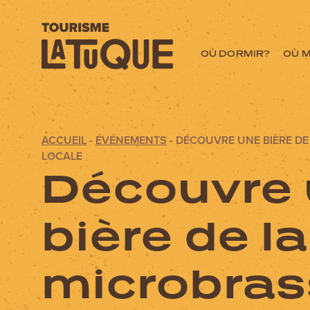
OÙ DORMIR?
OÙ 
ACCUEIL
-
ÉVÉNEMENTS
-
DÉCOUVRE UNE BIÈRE DE
Menu
LOCALE
Découvre
L'aventure commen
bière de la
OÙ DORMIR?
microbras
OÙ MANGER?