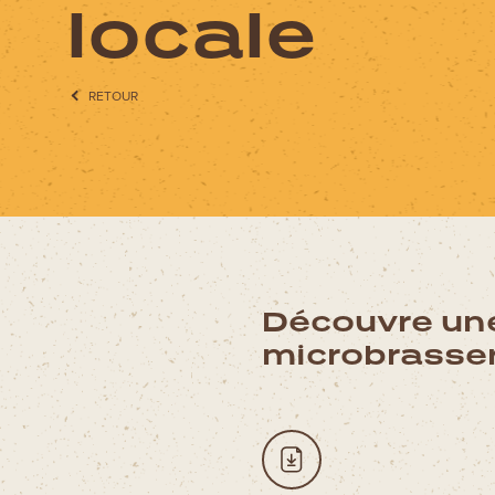
locale
QUOI FAIRE?
RETOUR
AVENTURES
CIRCUITS MOTO
Découvre une
microbrasser