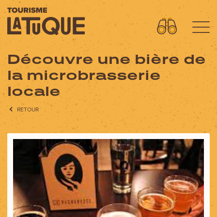
Découvre une bière de
Menu
la microbrasserie
L'aventure commence ici
locale
OÙ DORMIR?
RETOUR
OÙ MANGER?
QUOI FAIRE?
AVENTURES
FORFAITS SPECTACLES
CIRCUITS MOTO