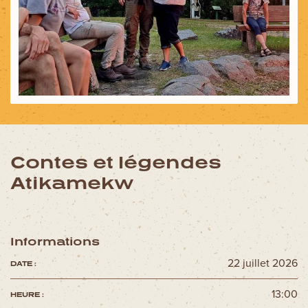
Découvrez aussi
Circuits moto
Forfaits spectacles
Cartes et brochures
Accueil de groupe
La Tuque et ses régions
Ski La Tuque
Contes et légendes
Concours
Atikamekw
Infos pratiques
Nous joindre
Informations
22 juillet 2026
DATE :
13:00
HEURE :