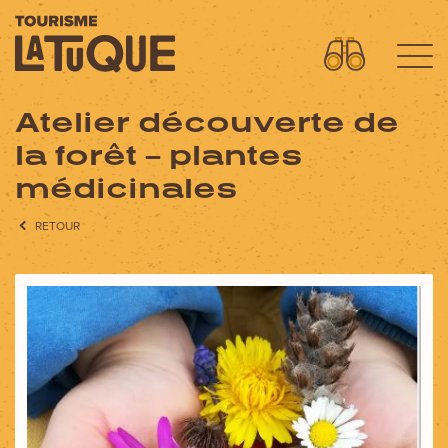
Atelier découverte de
Menu
la forêt – plantes
L'aventure commence ici
médicinales
OÙ DORMIR?
RETOUR
OÙ MANGER?
QUOI FAIRE?
AVENTURES
FORFAITS SPECTACLES
CIRCUITS MOTO