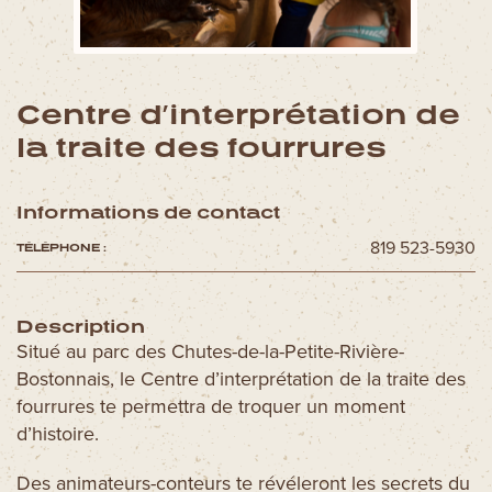
Découvrez aussi
Circuits moto
Forfaits spectacles
Centre d’interprétation de
Cartes et brochures
la traite des fourrures
Accueil de groupe
La Tuque et ses régions
Informations de contact
Ski La Tuque
819 523-5930
TÉLÉPHONE :
Concours
Infos pratiques
Description
Nous joindre
Situé au parc des Chutes-de-la-Petite-Rivière-
Bostonnais, le Centre d’interprétation de la traite des
fourrures te permettra de troquer un moment
d’histoire.
Des animateurs-conteurs te révéleront les secrets du